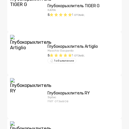
Глубокорыхлитель TIGER G
КАМА
5
1
отзыв
;
Глубокорыхлитель Artiglio
Maschio Gaspardo
5
1
отзыв
;
1 объявление
Глубокорыхлитель RY
Siptec
Нет отзывов