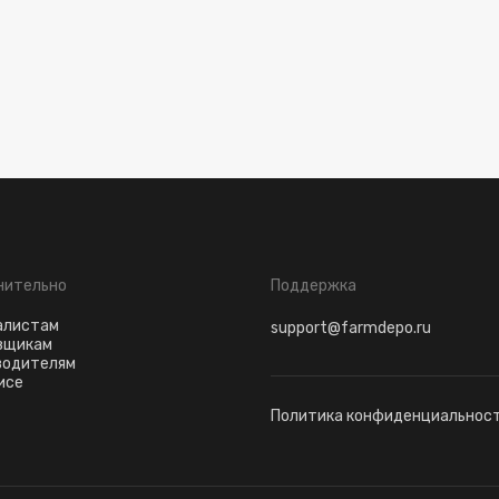
нительно
Поддержка
алистам
support@farmdepo.ru
вщикам
водителям
исе
Политика конфиденциальнос