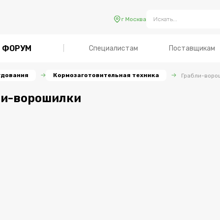
г Москва
ФОРУМ
Специалистам
Поставщикам
удования
Кормозаготовительная техника
Грабли-воро
ли-ворошилки