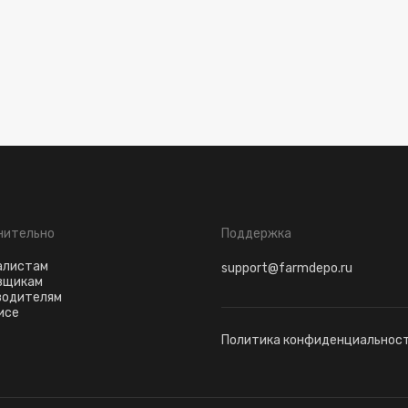
нительно
Поддержка
алистам
support@farmdepo.ru
вщикам
водителям
исе
Политика конфиденциальнос