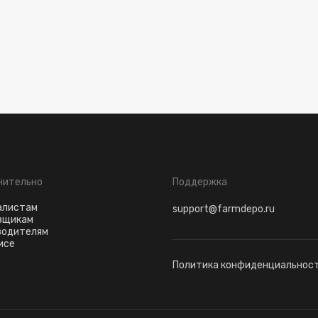
нительно
Поддержка
алистам
support@farmdepo.ru
вщикам
водителям
исе
Политика конфиденциальнос