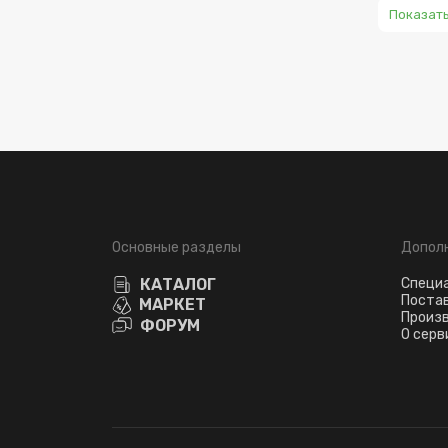
Показат
Основные разделы
Допол
КАТАЛОГ
Специ
Поста
МАРКЕТ
Произ
ФОРУМ
О серв