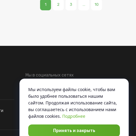
1
2
3
...
10
Мы в социальных сетях
Telegram
ВКонтакте
Мы используем файлы cookie, чтобы вам
было удобнее пользоваться нашим
сайтом. Продолжая использование сайта,
вы соглашаетесь c использованием нами
ти
файлов cookies.
Подробнее
Принять и закрыть