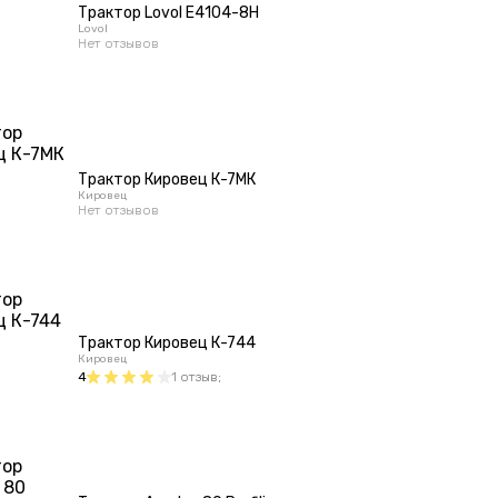
Трактор Lovol E4104-8H
Lovol
Нет отзывов
Трактор Кировец К-7МК
Кировец
Нет отзывов
Трактор Кировец К-744
Кировец
4
1
отзыв
;