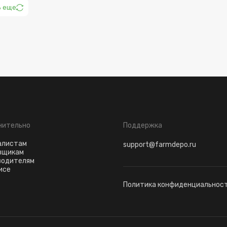
ь еще
нительно
Поддержка
алистам
support@farmdepo.ru
вщикам
водителям
исе
Политика конфиденциальнос