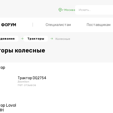
г Москва
ФОРУМ
Специалистам
Поставщикам
удования
Тракторы
Колесные
торы колесные
Трактор DQ2754
Zoomlion
Нет отзывов