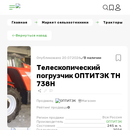
Главная
Маркет сельхозтехники
Тракторы
Вернуться назад
Опубликовано
20.07.2026
В наличии
Телескопический
погрузчик ОПТИТЭК TH
738H
Продавец
ОПТИТЭК
Магазин
Рейтинг продавца
0
Вся Россия
Регион продажи
Производитель
ОПТИТЭК
Состояние
245 м. ч.
Год выпуска
2024