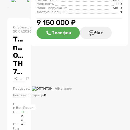
Мощность
140
Макс. нагрузка, кг
3800
Доступно единиц
1
9 150 000 ₽
Опубликовано
В
20.07.2026
наличии
Телефон
Чат
Телескопический
погрузчик
ОПТИТЭК
TH
738H
Продавец
ОПТИТЭК
Магазин
Рейтинг продавца
0
Регион
Вся Россия
продажи
Производитель
ОПТИТЭК
245
м.
Состояние
ч.
Год