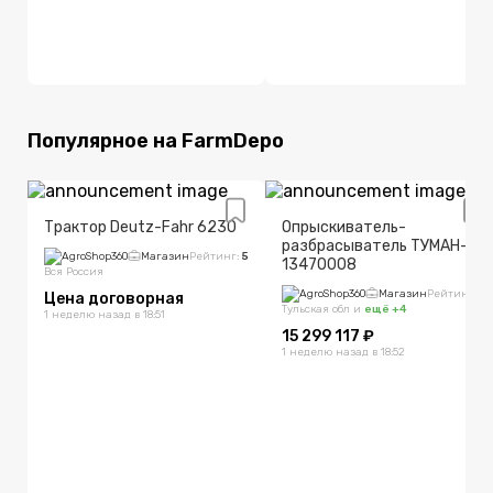
Популярное на FarmDepo
Трактор Deutz-Fahr 6230
Опрыскиватель-
разбрасыватель ТУМАН-3,
AgroShop360
Магазин
Рейтинг:
5
13470008
Вся Россия
AgroShop360
Магазин
Рейтинг:
5
Цена договорная
Тульская обл
и
ещё +
4
1 неделю назад в 18:51
15 299 117 ₽
1 неделю назад в 18:52