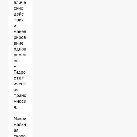
вличе
ских
дейс
твия
и
манев
риров
ание
однов
ремен
но.
-
Гидро
стат
ическ
ая
транс
мисси
я.
-
Макси
мальн
ая
скоро