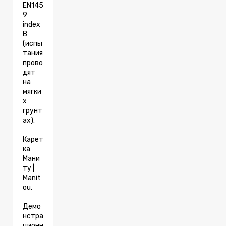
EN145
9
index
В
(испы
тания
прово
дят
на
мягки
х
грунт
ах).
Карет
ка
Мани
ту |
Manit
ou.
Демо
нстра
ционн