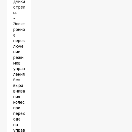
дчики
стрел
ы.
-
Элект
ронно
е
перек
люче
ние
режи
мов
управ
ления
без
выра
внива
ния
колес
при
перех
оде
на
управ