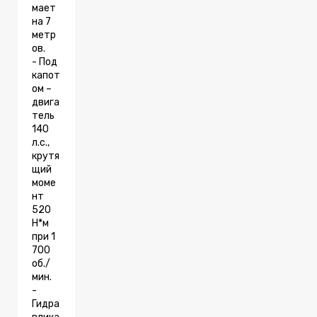
мает
на 7
метр
ов.
- Под
капот
ом –
двига
тель
140
л.с.,
крутя
щий
моме
нт
520
Н*м
при 1
700
об./
мин.
-
Гидра