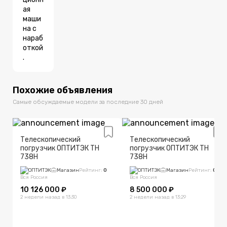
ая
маши
на с
нараб
откой
.
Похожие объявления
Самые обсуждаемые модели за последние 30 дней
Телескопический
Телескопический
погрузчик ОПТИТЭК TH
погрузчик ОПТИТЭК TH
738H
738H
ОПТИТЭК
Магазин
Рейтинг:
0
ОПТИТЭК
Магазин
Рейтинг:
0
Вся Россия
Вся Россия
10 126 000 ₽
8 500 000 ₽
2 недели назад в 13:30
2 недели назад в 13:29