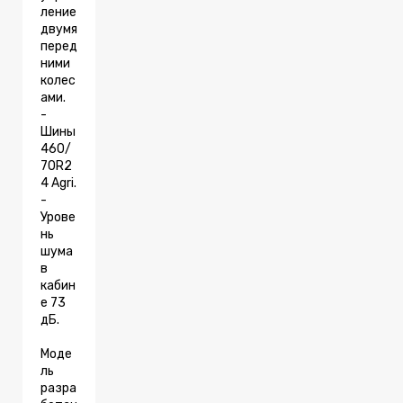
ление
двумя
перед
ними
колес
ами.
-
Шины
460/
70R2
4 Agri.
-
Урове
нь
шума
в
кабин
е 73
дБ.
Моде
ль
разра