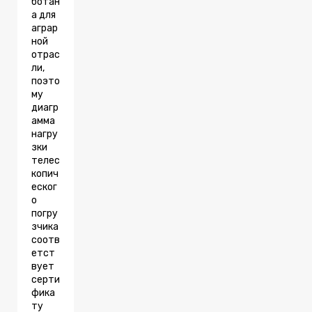
ботан
а для
аграр
ной
отрас
ли,
поэто
му
диагр
амма
нагру
зки
телес
копич
еског
о
погру
зчика
соотв
етст
вует
серти
фика
ту