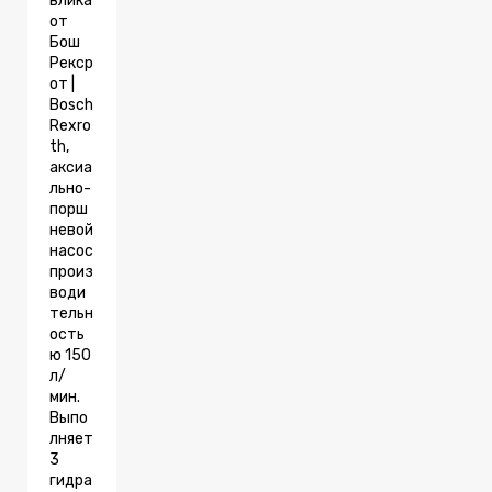
влика
от
Бош
Рекср
от |
Bosch
Rexro
th,
аксиа
льно-
порш
невой
насос
произ
води
тельн
ость
ю 150
л/
мин.
Выпо
лняет
3
гидра