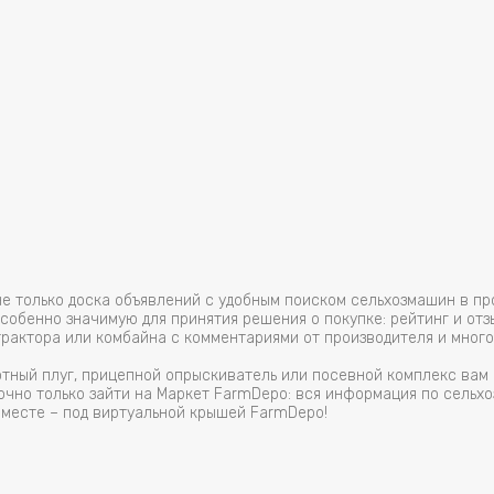
не только доска объявлений с удобным поиском сельхозмашин в п
обенно значимую для принятия решения о покупке: рейтинг и отз
трактора или комбайна с комментариями от производителя и много
отный плуг, прицепной опрыскиватель или посевной комплекс ва
очно только зайти на Маркет FarmDepo: вся информация по сельхо
 месте – под виртуальной крышей FarmDepo!