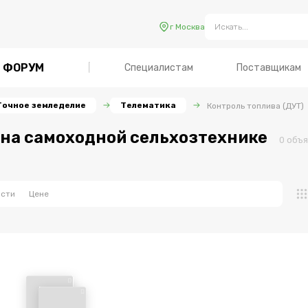
г Москва
ФОРУМ
Специалистам
Поставщикам
Точное земледелие
Телематика
Контроль топлива (ДУТ)
 на самоходной сельхозтехнике
0
объя
ости
Цене