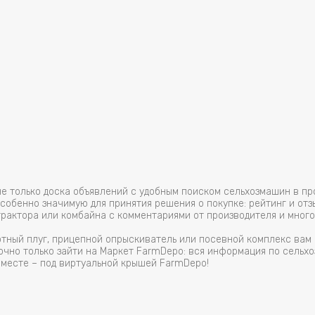
не только доска объявлений с удобным поиском сельхозмашин в п
обенно значимую для принятия решения о покупке: рейтинг и отз
трактора или комбайна с комментариями от производителя и много
отный плуг, прицепной опрыскиватель или посевной комплекс ва
очно только зайти на Маркет FarmDepo: вся информация по сельхо
 месте – под виртуальной крышей FarmDepo!