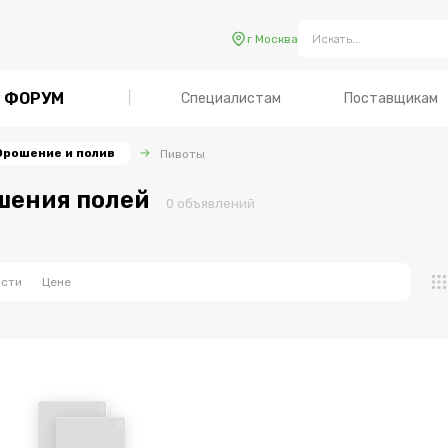
г Москва
ФОРУМ
Специалистам
Поставщикам
Орошение и полив
Пивоты
шения полей
0
объявлен
ий
ости
Цене