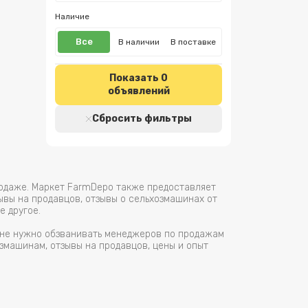
Наличие
Все
В наличии
В поставке
Показать
0
объявлений
Сбросить фильтры
родаже. Маркет FarmDepo также предоставляет
ывы на продавцов, отзывы о сельхозмашинах от
е другое.
м не нужно обзванивать менеджеров по продажам
змашинам, отзывы на продавцов, цены и опыт