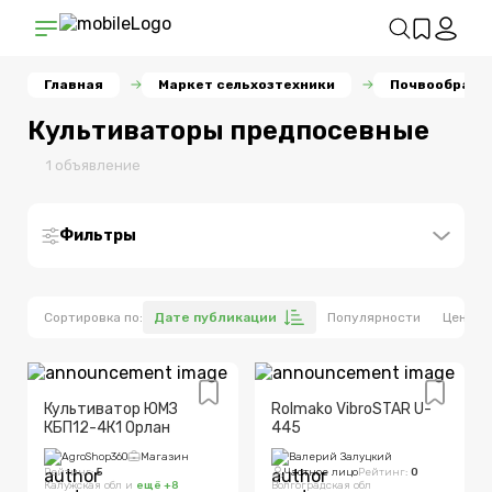
Главная
Маркет сельхозтехники
Почвообраба
Культиваторы предпосевные
1
объявлен
ие
Фильтры
Цена, руб.
Сортировка по:
Дате публикации
Популярности
Цене
Ширина захвата, м
Культиватор ЮМЗ
Rolmako VibroSTAR U-
КБП12-4К1 Орлан
445
Производитель
AgroShop360
Магазин
Валерий Залуцкий
Рейтинг:
5
Частное лицо
Рейтинг:
0
Калужская обл
и
ещё +
8
Волгоградская обл