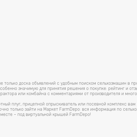
не только доска объявлений с удобным поиском сельхозмашин в п
обенно значимую для принятия решения о покупке: рейтинг и отз
трактора или комбайна с комментариями от производителя и много
отный плуг, прицепной опрыскиватель или посевной комплекс ва
очно только зайти на Маркет FarmDepo: вся информация по сельхо
 месте – под виртуальной крышей FarmDepo!