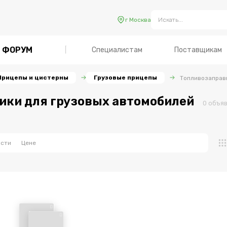
г Москва
ФОРУМ
Специалистам
Поставщикам
Прицепы и цистерны
Грузовые прицепы
Топливозаправ
ки для грузовых автомобилей
0
объя
ости
Цене