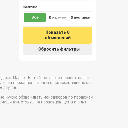
Наличие
Все
В наличии
В поставке
Показать
0
объявлений
Сбросить фильтры
родаже. Маркет FarmDepo также предоставляет
ывы на продавцов, отзывы о сельхозмашинах от
е другое.
м не нужно обзванивать менеджеров по продажам
змашинам, отзывы на продавцов, цены и опыт