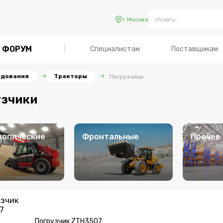
г Москва
ФОРУМ
Специалистам
Поставщикам
удования
Тракторы
Погрузчики
узчики
копические
Фронтальные
Прочее
Погрузчик ZTH3507