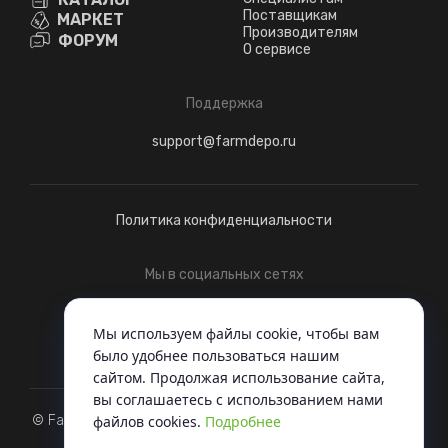
Поставщикам
МАРКЕТ
Производителям
ФОРУМ
О сервисе
Поддержка
support@farmdepo.ru
Политика конфиденциальности
Мы в социальных сетях
Telegram
ВКонтакте
Мы используем файлы cookie, чтобы вам
было удобнее пользоваться нашим
сайтом. Продолжая использование сайта,
вы соглашаетесь c использованием нами
файлов cookies.
Подробнее
© FarmDepo, 2022 - Когда вся техника под одной крышей