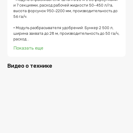
включает камеры кругового обзора, расширенные
и 7 секциями, расход рабочей жидкости 50–450 л/га, 
пакеты навигации с RTK-коррекцией, комплект шин
низкого давления, систему автоматического
высота форсунок 950–2200 мм, производительность до 
отключения секций, дополнительные функции
56 га/ч.

контроля расхода удобрений и расширенный
комплект освещения для ночной работы. Премьера
• Модуль разбрасывателя удобрений. Бункер 2 500 л, 
Туман-5 состоялась в Краснодаре на выставке
ЮГАГРО-2025, где модель впервые представили как
ширина захвата до 28 м, производительность до 50 га/ч, 
логическое развитие Тумана-3: с более мощной
расход...
силовой установкой, новой гидростатической
трансмиссией, повышенным клиренсом, расширенным
Показать еще
функционалом навигации и улучшенной эргономикой
кабины.
Видео о технике