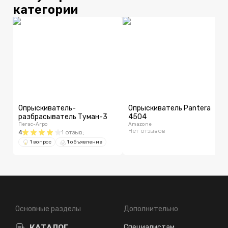
категории
Опрыскиватель-
Опрыскиватель Pantera
разбрасыватель Туман-3
4504
Пегас-Агро
Amazone
Нет отзывов
4
1
отзыв
;
1 вопрос
1 объявление
Основные разделы
Дополнительно
КАТАЛОГ
Специалистам