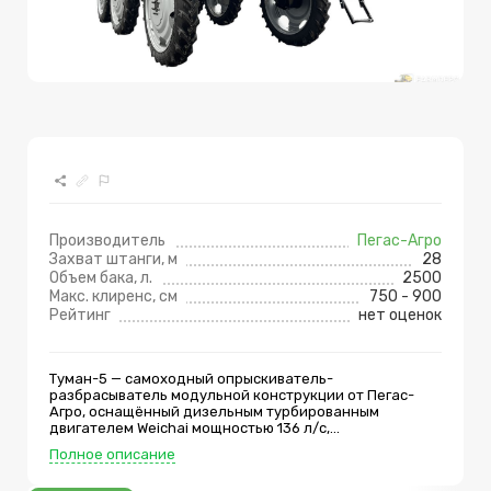
Производитель
Пегас-Агро
Захват штанги, м
28
Объем бака, л.
2500
Макс. клиренс, см
750 - 900
Рейтинг
нет оценок
Туман-5 — самоходный опрыскиватель-
разбрасыватель модульной конструкции от Пегас-
Агро, оснащённый дизельным турбированным
двигателем Weichai мощностью 136 л/с,
гидростатической трансмиссией 6×4, шасси на
Полное описание
пневматической подвеске с клиренсом 900 мм, баком
опрыскивателя объемом 2 500 л и штангой с захватом