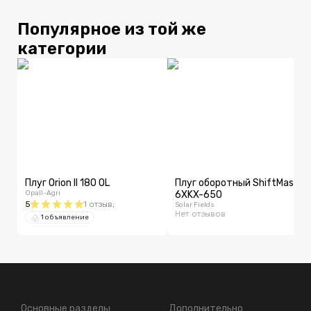
Популярное из той же
категории
Плуг Orion II 180 OL
Плуг оборотный ShiftMaster
Opall-Agri
6XKX-650
5
1
отзыв
;
Solar Fields
Нет отзывов
1 объявление
Основные разделы
Дополнительно