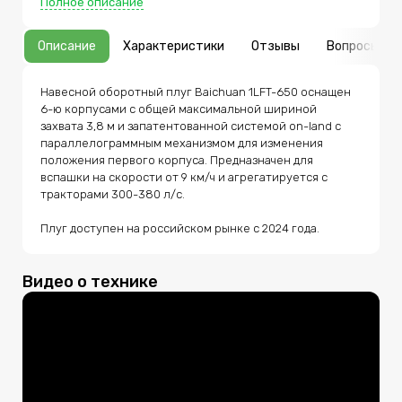
Полное описание
вспашки на скорости от 9 км/ч и агрегатируется с
тракторами 300-380 л/с. Плуг доступен на
российском рынке с 2024 года.
Описание
Характеристики
Отзывы
Вопросы
Навесной оборотный плуг Baichuan 1LFT-650 оснащен 
6-ю корпусами с общей максимальной шириной 
захвата 3,8 м и запатентованной системой on-land с 
параллелограммным механизмом для изменения 
положения первого корпуса. Предназначен для 
вспашки на скорости от 9 км/ч и агрегатируется с 
тракторами 300-380 л/с.

Плуг доступен на российском рынке с 2024 года.
Видео о технике