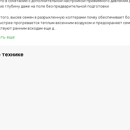
что в сочетании с дополнительной настройкой прижимного давления д
бу
Pro
ую глубину даже на поле без предварительной подготовки.

мод
сем
того, высев семян в разрыхленную колтерами почву обеспечивает бо
че
ыстрее прогревается теплым весенним воздухом и предохраняет семе
PPF
се
твуют ранним всходам еще д...
од
давлен
ать еще
бу
со
ком
о технике
уни
про
ком
ч. Дополнительные материалы и информация по
Horsch
Hor
сра
мо
хар
по
тех
фот
вид
пол
инс
ма
про
воп