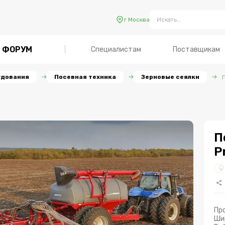
г Москва
ФОРУМ
Специалистам
Поставщикам
удования
Посевная техника
Зерновые сеялки
П
P
Пр
Ши