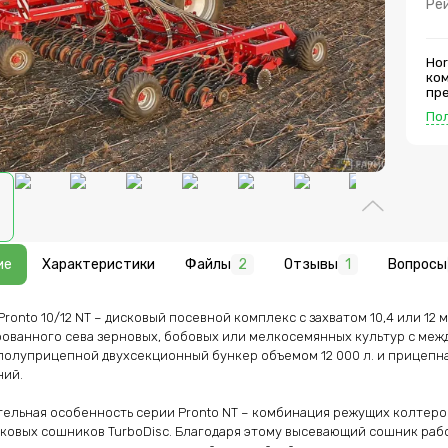
Ре
Hor
ком
пр
мул
По
мел
сос
по
объ
сек
Отл
ко
см.
сош
вы
ие
Характеристики
Файлы
2
Отзывы
1
Вопросы
уже
до
дав
Pronto 10/12 NT – дисковый посевной комплекс с захватом 10,4 или 12 
выс
пред
ованного сева зерновых, бобовых или мелкосемянных культур с между
выс
полуприцепной двухсекционный бункер объемом 12 000 л. и прицепна
обе
ий.

кам
те
сем
ельная особенность серии Pronto NT – комбинация режущих колтеров 
спо
ковых сошников TurboDisc. Благодаря этому высевающий сошник рабо
прогр