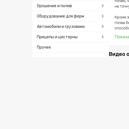
почвы, 
Орошение и полив
на точн
Оборудование для ферм
Кроме э
почва б
Автомобили и грузовики
способс
Показ
Прицепы и цистерны
Прочее
Видео 