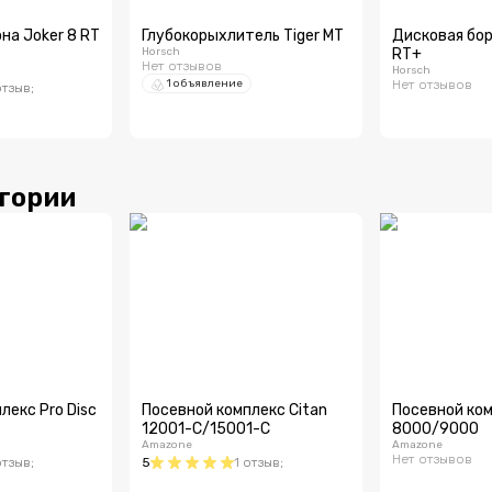
на Joker 8 RT
Глубокорыхлитель Tiger MT
Дисковая бор
Horsch
RT+
Нет отзывов
Horsch
1 объявление
Нет отзывов
отзыв
;
егории
лекс Pro Disc
Посевной комплекс Citan
Посевной ком
12001-C/15001-C
8000/9000
Amazone
Amazone
Нет отзывов
отзыв
;
5
1
отзыв
;