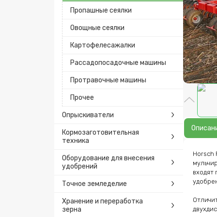
Пропашные сеялки
Овощные сеялки
Картофелесажалки
Рассадопосадочные машины
Протравочные машины
Прочее
Опрыскиватели
Описан
Кормозаготовительная
техника
Horsch 
Оборудование для внесения
мульчир
удобрений
входят 
удобрен
Точное земледелие
Отличит
Хранение и переработка
зерна
двухдис