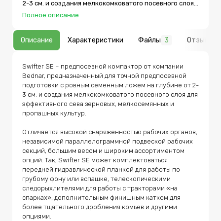
2-3 см. и создания мелкокомковатого посевного слоя
для эффективного сева зерновых, мелкосемянных и
Полное описание
пропашных культур. Отличается высокой
снаряженностью рабочих органов, независимой
параллелограммной подвеской рабочих секций,
Описание
Характеристики
Файлы
3
Отзывы
большим весом и широким ассортиментом опций. Так,
Swifter SE может комплектоваться передней
гидравлической планкой для работы по грубому фону
или вспашке, телескопическими следорыхлителями
Swifter SE – предпосевной компактор от компании 
для работы с тракторами «на спарках»,
Bednar, предназначенный для точной предпосевной 
дополнительным финишным катком для более
тщательного дробления комьев и другими опциями. В
подготовки с ровным семенным ложем на глубине от 2-
стандартной и наиболее распространенной
3 см. и создания мелкокомковатого посевного слоя для 
комплектации Swifter SE поставляется с двухрядными
эффективного сева зерновых, мелкосемянных и 
рабочими секциями со стрельчатой лапой 270 мм. на
пропашных культур.

спиральной стойке. Но для хозяйств, возделывающих
сахарную свеклу, также доступна установка
специальных 4-рядных секций со стрельчатыми
Отличается высокой снаряженностью рабочих органов, 
лапами SB 170 мм. на S-образных стойках. Swifter SE
независимой параллелограммной подвеской рабочих 
выпускается в полуприцепном варианте с шириной
секций, большим весом и широким ассортиментом 
захвата 8, 10 или 12 м для агрегатирования с
тракторами от 250 до 400 л. с.
опций. Так, Swifter SE может комплектоваться 
передней гидравлической планкой для работы по 
грубому фону или вспашке, телескопическими 
следорыхлителями для работы с тракторами «на 
спарках», дополнительным финишным катком для 
более тщательного дробления комьев и другими 
опциями.
