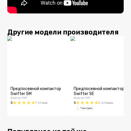
Другие модели производителя
Предпосевной компактор
Предпосевной компактор
Swifter SM
Swifter SE
Bednar FMT
Bednar FMT
5
1
отзыв
;
5
2
отзыва
;
1 вопрос