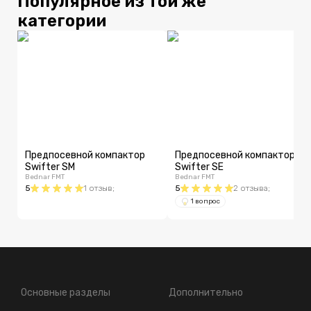
Популярное из той же
категории
Предпосевной компактор
Предпосевной компактор
Swifter SM
Swifter SE
Bednar FMT
Bednar FMT
5
1
отзыв
;
5
2
отзыва
;
1 вопрос
Основные разделы
Дополнительно