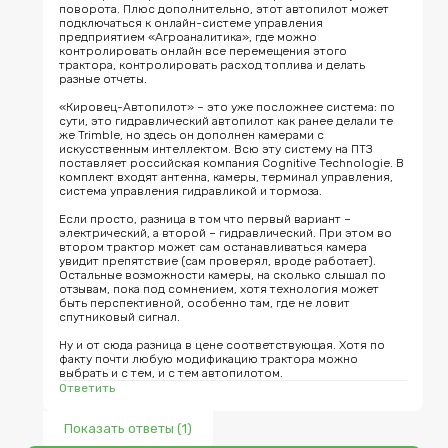
поворота. Плюс дополнительно, этот автопилот может 
подключаться к онлайн-системе управления 
предприятием «Агроаналитика», где можно 
контролировать онлайн все перемещения этого 
трактора, контролировать расход топлива и делать 
разные отчеты.

«Кировец-Автопилот» – это уже посложнее система: по 
сути, это гидравлический автопилот как ранее делали те 
же Trimble, но здесь он дополнен камерами с 
искусственным интеллектом. Всю эту систему на ПТЗ 
поставляет российская компания Cognitive Technologie. В 
комплект входят антенна, камеры, терминал управления, 
система управления гидравликой и тормоза.

Если просто, разница в том что первый вариант – 
электрический, а второй – гидравлический. При этом во 
втором трактор может сам останавливаться камера 
увидит препятствие (сам проверял, вроде работает). 
Остальные возможности камеры, на сколько слышал по 
отзывам, пока под сомнением, хотя технология может 
быть перспективной, особенно там, где не ловит 
спутниковый сигнал.

Ну и от сюда разница в цене соответствующая. Хотя по 
факту почти любую модификацию трактора можно 
выбрать и с тем, и с тем автопилотом.
Ответить
Показать ответы (1)