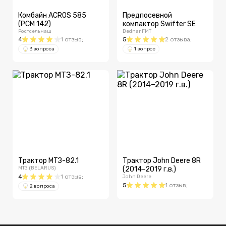
Комбайн ACROS 585
Предпосевной
(РСМ 142)
компактор Swifter SE
Ростсельмаш
Bednar FMT
4
1
отзыв
;
5
2
отзыва
;
3 вопроса
1 вопрос
Трактор МТЗ-82.1
Трактор John Deere 8R
МТЗ (BELARUS)
(2014–2019 г.в.)
4
1
отзыв
;
John Deere
5
1
отзыв
;
2 вопроса