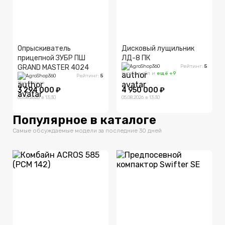
Опрыскиватель
Дисковый лущильник
прицепной ЗУБР ПШ
ЛД-8 ПК
GRAND MASTER 4024
AgroShop360
Рейтинг:
5
Курская обл
и
ещё +
9
AgroShop360
Рейтинг:
5
Вся Россия
3 294 000 ₽
4 950 000 ₽
05.08.2026 в 13:30
05.08.2026 в 13:30
Популярное в каталоге
Самые обсуждаемые модели за последние 30 дней