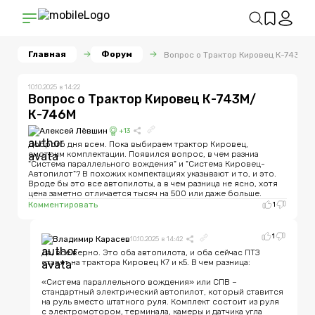
Главная
Форум
Вопрос о Трактор Кировец К-743М/
10.10.2025 в 14:22
Вопрос о
Трактор Кировец К-743М/
К-746М
Алексей Лёвшин
+
13
Доброго дня всем. Пока выбираем трактор Кировец, 
смотрим комплектации. Появился вопрос, в чем разниа 
"Система параллельного вождения" и "Система Кировец-
Автопилот"? В похожих компектациях указывают и то, и это. 
Вроде бы это все автопилоты, а в чем разница не ясно, хотя 
цена заметно отличается тысяч на 500 или даже больше.
Комментировать
1
1
Владимир Карасев
10.10.2025 в 14:42
Да, все верно. Это оба автопилота, и оба сейчас ПТЗ 
ставят на трактора Кировец К7 и к5. В чем разница:

«Система параллельного вождения» или СПВ – 
стандартный электрический автопилот, который ставится 
на руль вместо штатного руля. Комплект состоит из руля 
с электромотором, терминала, камеры и датчика угла 