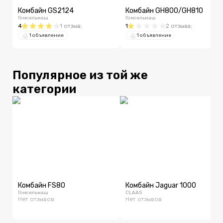
Комбайн GS2124
Комбайн GH800/GH810
Гомсельмаш
Гомсельмаш
4
1
отзыв
;
1
2
отзыва
;
1 объявление
1 объявление
Популярное из той же
категории
Комбайн FS80
Комбайн Jaguar 1000
Гомсельмаш
CLAAS
Нет отзывов
Нет отзывов