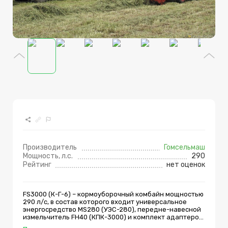
Производитель
Гомсельмаш
Мощность, л.с.
290
Рейтинг
нет оценок
FS3000 (К-Г-6) – кормоуборочный комбайн мощностью
290 л/с, в состав которого входит универсальное
энергосредство MS280 (УЭС-280), передне-навесной
измельчитель FH40 (КПК-3000) и комплект адаптеров:
жатка для грубостебельных культур захватом 3 м,