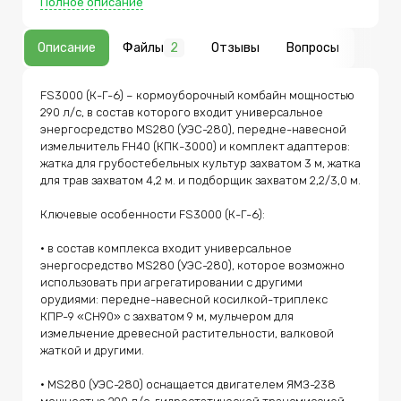
Полное описание
жатка для трав захватом 4,2 м. и подборщик захватом
2,2/3,0 м. Ключевые особенности FS3000 (К-Г-6): • в
состав комплекса входит универсальное
Описание
Файлы
2
Отзывы
Вопросы
энергосредство MS280 (УЭС-280), которое возможно
использовать при агрегатировании с другими
орудиями: передне-навесной косилкой-триплекс
КПР-9 «CH90» с захватом 9 м, мульчером для
FS3000 (К-Г-6) – кормоуборочный комбайн мощностью 
измельчение древесной растительности, валковой
290 л/с, в состав которого входит универсальное 
жаткой и другими. • MS280 (УЭС-280) оснащается
двигателем ЯМЗ-238 мощностью 290 л/с,
энергосредство MS280 (УЭС-280), передне-навесной 
гидростатической трансмиссией, системой полного
измельчитель FH40 (КПК-3000) и комплект адаптеров: 
привода. Это обеспечивает необходимую
жатка для грубостебельных культур захватом 3 м, жатка 
проходимость и плавность хода на любых скоростях,
для трав захватом 4,2 м. и подборщик захватом 2,2/3,0 м.

что может быть особенно важно на
кормозаготовительных работа или при работе с
мульчером. • измельчитель FH40 (КПК-3000) имеет
Ключевые особенности FS3000 (К-Г-6):

измельчающий аппарат радиально-дискового типа,
систему защиты от камней и металлических
• в состав комплекса входит универсальное 
предметов, гидравлически управляемый
силосопровод и может быть оснащен
энергосредство MS280 (УЭС-280), которое возможно 
доизмельчающим устройством дискового типа для
использовать при агрегатировании с другими 
более качественной заготовки кормов на основе
орудиями: передне-навесной косилкой-триплекс 
кукурузы. • опционально на комбайн FS3000 (К-Г-6)
может быть установлена система внесения
КПР-9 «CH90» с захватом 9 м, мульчером для 
консервантов. Передне-навесной комбайн FH40
измельчение древесной растительности, валковой 
(КПК-3000) также выпускается в прицепной версии
жаткой и другими.

под торговым названием FT40 (КДП-3000) для
агрегатирования с тракторами от 150 до 250 л/с.
• MS280 (УЭС-280) оснащается двигателем ЯМЗ-238 