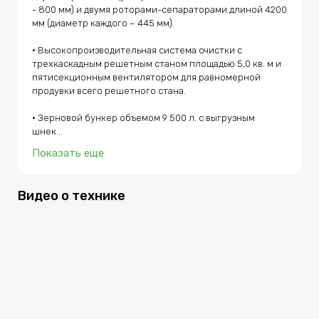
предшественника модели GH800 отличается
- 800 мм) и двумя роторами-сепараторами длиной 4200 
дополнительным оснащением: гидромеханической
мм (диаметр каждого – 445 мм).

системой копирования (комбинированной), функцией
синхронизации оборотов мотовила со скорость
комбайна, системой электрорегулировки решет,
• Высокопроизводительная система очистки с 
функцией регулировки площади сепарации (деки
трехкаскадным решетным станом площадью 5,0 кв. м и 
роторов) и ГСТ повышенной производительности с
пятисекционным вентилятором для равномерной 
транспортной скоростью 30 км/ч. Серия комбайнов GH
продувки всего решетного стана.

выпускается заводом Гомсельмаш с 2022 года и
является продолжением развития гибридного
комбайна КСЗ-3219 (снят с производства).
• Зерновой бункер объемом 9 500 л. с выгрузным 
шнек...
Показать еще
Видео о технике