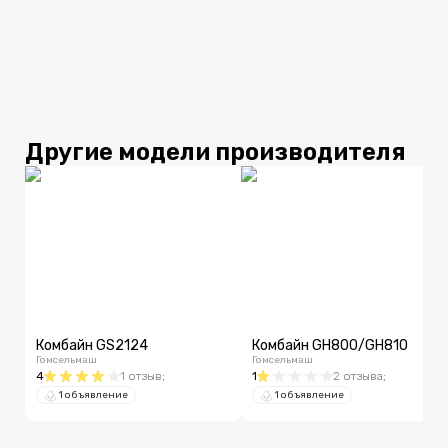
Другие модели производителя
Комбайн GS2124
Комбайн GH800/GH810
Гомсельмаш
Гомсельмаш
4
1
отзыв
;
1
2
отзыва
;
1 объявление
1 объявление