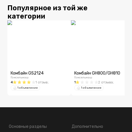
Популярное из той же
категории
Комбайн GS2124
Комбайн GH800/GH810
Гомсельмаш
Гомсельмаш
4
1
отзыв
;
1
2
отзыва
;
1 объявление
1 объявление
Основные разделы
Дополнительно