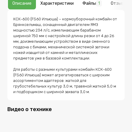
Описание
Характеристики
Файлы
1
Отзывы
разными культурами комбайн КСК-600 (FS60 Ильюша)
может агрегатироваться с широким ассортиментом
адаптеров: жаткой для грубостебельных культур 3,0
м, травяной жаткой 5,0 м и подборщиком с шириной
КСК-600 (FS60 Ильюша) – кормоуборочный комбайн от 
захвата 3,0 м.
Брянксельмаш, оснащенный двигателем ЯМЗ 
мощностью 234 л/с, измельчающим барабаном 
шириной 750 мм с настройкой длины резки от 4 до 26 
мм, доизмельчающим устройством в виде сменного 
поддона с бичами, механической системой заточки 
ножей изащитой от камней и металлических 
предметов уже в базовой комплектации.

Для работы с разными культурами комбайн КСК-600 
(FS60 Ильюша) может агрегатироваться с широким 
ассортиментом адаптеров: жаткой для 
грубостебельных культур 3,0 м, травяной жаткой 5,0 м 
Видео о технике