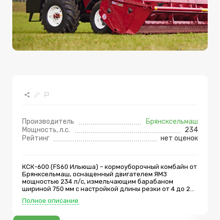
Производитель
Брянсксельмаш
Мощность, л.с.
234
Рейтинг
нет оценок
КСК-600 (FS60 Ильюша) – кормоуборочный комбайн от
Брянксельмаш, оснащенный двигателем ЯМЗ
мощностью 234 л/с, измельчающим барабаном
шириной 750 мм с настройкой длины резки от 4 до 26
мм, доизмельчающим устройством в виде сменного
Полное описание
поддона с бичами, механической системой заточки
ножей изащитой от камней и металлических
предметов уже в базовой комплектации. Для работы с