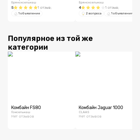
Брянсксельмаш
Брянсксельмаш
5
1
отзыв
;
4
1
отзыв
;
1 объявление
2 вопроса
1 объявления
Популярное из той же
категории
Комбайн FS80
Комбайн Jaguar 1000
Гомсельмаш
CLAAS
Нет отзывов
Нет отзывов