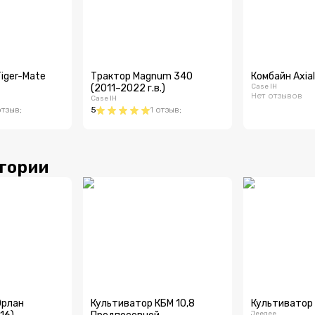
iger-Mate
Трактор Magnum 340
Комбайн Axia
(2011–2022 г.в.)
Case IH
Нет отзывов
Case IH
отзыв
;
5
1
отзыв
;
егории
Орлан
Культиватор КБМ 10,8
Культиватор
Jeegee