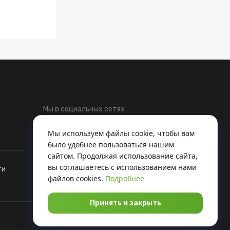
Мы в социальных сетях
Telegram
ВКонтакте
Мы используем файлы cookie, чтобы вам
было удобнее пользоваться нашим
сайтом. Продолжая использование сайта,
вы соглашаетесь c использованием нами
ти
файлов cookies.
Подробнее
Принять и закрыть
Разработка