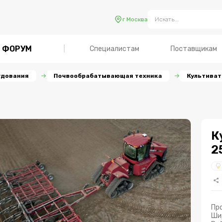
г Москва
ФОРУМ
Специалистам
Поставщикам
удования
Почвообрабатывающая техника
Культива
К
2
Пр
Ши