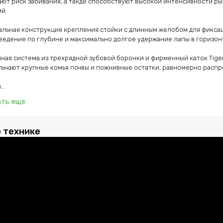
ют риск забивания, а такде способствуют высокой интенсивности р
кол
км/
й.

без п
26.
альная конструкция крепления стойки с длинным желобом для фиксаци
Tig
ведение по глубине и максимально долгое удержание лапы в горизон
T9.
ско
заф
ная система из трехрядной зубовой боронки и фирменный каток Tige
До
ьчают крупные комья почвы и пожнивные остатки, равномерно распред
куль
рас
его
..
это
тех
ать еще
кон
пол
и о
отз
о технике
отв
осо
вкл
PD
рук
док
и с