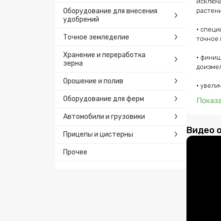
исключа
Оборудование для внесения
растени
удобрений
• специ
Точное земледелие
точное 
Хранение и переработка
• финиш
зерна
доизмел
Орошение и полив
• увелич.
Оборудование для ферм
Показ
Автомобили и грузовики
Видео 
Прицепы и цистерны
Прочее