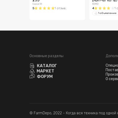
255
(КБП-8/10/12/
Case IH
ЮМЗ
5
1
отзыв
;
4
1
1 объявление
Основные разделы
Допол
КАТАЛОГ
Специ
Поста
МАРКЕТ
Произ
ФОРУМ
О серв
© FarmDepo, 2022 - Когда вся техника под одной