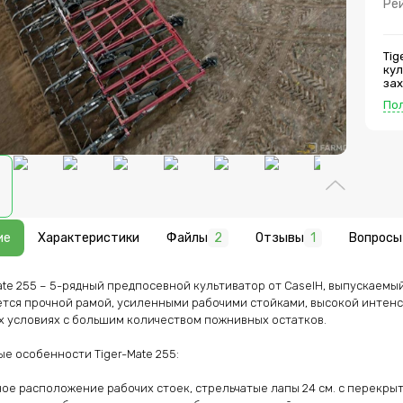
Ре
Tig
кул
зах
рам
По
ин
даж
кол
особ
рас
лап
рам
сп
и 
• с
ие
Характеристики
Файлы
2
Отзывы
1
Вопросы
дл
пру
вед
ate 255 – 5-рядный предпосевной культиватор от CaseIH, выпускаемый с
уд
при от
тся прочной рамой, усиленными рабочими стойками, высокой интенс
тр
 условиях с большим количеством пожнивных остатков.

кат
эф
и 
е особенности Tiger-Mate 255:

их п
про
ное расположение рабочих стоек, стрельчатые лапы 24 см. с перекрыт
«ш