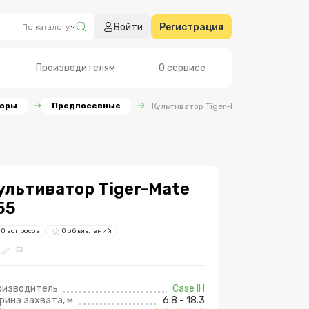
Войти
Регистрация
По каталогу
Производителям
О сервисе
торы
Предпосевные
Культиватор Tiger-Mate 255
ультиватор Tiger-Mate
55
0 вопросов
0 объявлений
оизводитель
Case IH
рина заxвата, м
6.8 - 18.3