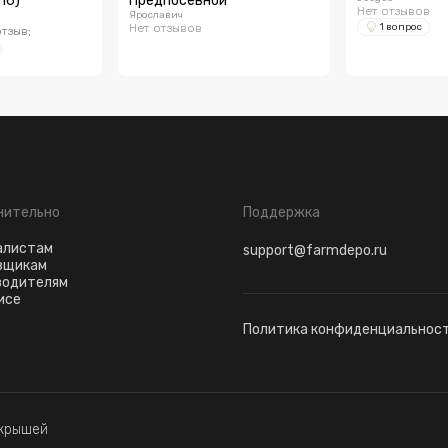
16)
Предпосевной
Нет отзывов
Ярославич
Нет отзывов
1 вопрос
отзыв
;
нительно
Поддержка
алистам
support@farmdepo.ru
вщикам
водителям
исе
Политика конфиденциальнос
 крышей