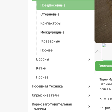
Предпосевные
Стерневые
Компакторы
Междурядные
Фрезерные
Прочее
Бороны
Описан
Катки
Прочее
Tiger-M
Отличае
Посевная техника
влажных
Опрыскиватели
Ключевы
Кормозаготовительная
• 5-ряд
техника