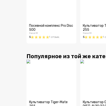
Посевной комплекс Pro Disc
Культиватор T
500
255
Case IH
Case IH
5
1
отзыв
;
5
1
Популярное из той же кат
Культиватор Tiger-Mate
Культиватор 