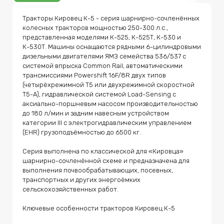
производительностью до 180 л/мин и задним
навесным устройством категории III с
Тракторы Кировец К-5 - серия шарнирно-сочленённых 
электрогидравлическим управлением (EHR)
колесных тракторов мощностью 250-300 л.с., 
грузоподъёмностью до 6500 кг. Серия выполнена по
классической для «Кировца» шарнирно-сочленённой
представленная моделями К-525, К-525Т, К-530 и 
схеме и предназначена для выполнения
К-530Т. Машины оснащаются рядными 6-цилиндровыми 
почвообрабатывающих, посевных, транспортных и
дизельными двигателями ЯМЗ семейства 536/537 с 
других энергоёмких сельскохозяйственных работ.
системой впрыска Common Rail, автоматическими 
Ключевые особенности тракторов Кировец К-5 •
Двигатель. Рядные 6-цилиндровые дизельные
трансмиссиями Powershift 16F/8R двух типов 
двигатели ЯМЗ с турбонаддувом, промежуточным
(четырёхрежимной Т5 или двухрежимной скоростной 
охлаждением воздуха и системой впрыска Common
Т5-А), гидравлической системой Load-Sensing с 
Rail. К-525 / К-525Т - двигатель ЯМЗ-53645 мощностью
аксиально-поршневым насосом производительностью 
250 л.с., максимальный крутящий момент около 1100
Нм. К-530 / К-530Т - двигатель ЯМЗ-53715 мощностью
до 180 л/мин и задним навесным устройством 
300 л.с., максимальный крутящий момент около 1250
категории III с электрогидравлическим управлением 
Нм. Экологический уровень - Stage IIIA. Топливный бак
(EHR) грузоподъёмностью до 6500 кг.

– 660 л (2х330) • Трансмиссия. Автоматическая
Powershift 16 передач вперед / 8 назад с
переключением под нагрузкой внутри диапазона.
Серия выполнена по классической для «Кировца» 
Доступны два варианта: Т5 - четырехрежимная
шарнирно-сочленённой схеме и предназначена для 
трансмиссия с максимальной скоростью до 36 км/ч;
выполнения почвообрабатывающих, посевных, 
Т5-А - двухрежимная скоростная трансмиссия с
максимальной транспортной скоростью до 50 км/ч. •
транспортных и других энергоёмких 
Рама и ходовая часть. Конструкция выполнена по
сельскохозяйственных работ.

шарнирно-сочленённой схеме с центральным
шарниром рамы. Колёсная база - 3200 мм. Передний
Ключевые особенности тракторов Кировец К-5

мост установлен на рессорной подвеске, задний
закреплён жёстко. Ведущие мосты оснащены