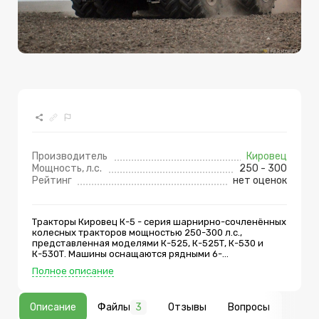
Производитель
Кировец
Мощность, л.с.
250 - 300
Рейтинг
нет оценок
Тракторы Кировец К-5 - серия шарнирно-сочленённых
колесных тракторов мощностью 250-300 л.с.,
представленная моделями К-525, К-525Т, К-530 и
К-530Т. Машины оснащаются рядными 6-
цилиндровыми дизельными двигателями ЯМЗ
Полное описание
семейства 536/537 с системой впрыска Common Rail,
автоматическими трансмиссиями Powershift 16F/8R
двух типов (четырёхрежимной Т5 или двухрежимной
Описание
Файлы
3
Отзывы
Вопросы
скоростной Т5-А), гидравлической системой Load-
Sensing с аксиально-поршневым насосом