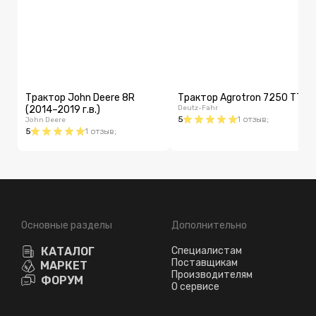
файлами можно открыть или скачать PDF-материалы -
инструкцию по эксплуатации, технические
характеристики, брошюры и другую документацию. В
разделах с отзывами и вопросами можно найти опыт
эксплуатации и ответы по настройке, а при наличии
предложений на странице также могут отображаться
объявления о продаже техники.
Трактор John Deere 8R
Трактор Agrotron 7250 TTV
(2014–2019 г.в.)
Deutz-Fahr
5
1
отзыв
;
John Deere
5
1
отзыв
;
Основные разделы
Дополнительно
КАТАЛОГ
Специалистам
Поставщикам
МАРКЕТ
Производителям
ФОРУМ
О сервисе