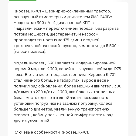
предшественника, Кировец К-701 стал немного
больше в габаритах, вырос в весе и получил ряд
Кировец К-701 – шарнирно-сочлененный трактор, 
обновлений: более мощный двигатель 300 л/с вместо
оснащенный атмосферным двигателем ЯМЗ-240БМ 
230 л/с на К-700, два боковых топливных бака вместо
одного в задней части, возможность установки
мощностью 300 л/с, 4 диапазонной КПП с 
погрузчика на заднюю полураму, колеса большего
гидравлическим переключением передач без разрыва 
диаметра, увеличенную транспортную скорость,
потока мощности, шестеренчатым насосом 
кабину повышенной комфортности и ряд других
производительностью до 175 л/мин и задней 
улучшений. Ключевые особенности Кировец К-701: •
Атмосферный V-образный дизельный двигатель
трехточечной навеской грузоподъемностью до 5 500 кг 
ЯМЗ-240БМ с 12-ю цилиндрами общим объемом 22,3 л,
(на оси подвеса).

жидкостным охлаждением, механической топливной
системой и двумя топливными баками общим объемом
Модель Кировец К-701 является модернизированной 
640 л. • Механическая КПП 16/8 имеет 4 механических
диапазона по 4 передачи с гидравлическим
версией модели К-700, серийно выпускавшейся до 1975 
переключением без разрыва потока мощности в
года.  В отличие от предшественника, Кировец К-701 
каждом и предназначена для работы в диапазоне
стал немного больше в габаритах, вырос в весе и 
скоростей от 3 до 34 км/ч. • Система полного привода
состоит из переднего ведущего и отключаемого
получил ряд обновлений: более мощный двигатель 300 
заднего моста, каждый из которых оснащен
л/с вместо 230 л/с на К-700, два боковых топливных 
самоблокирующимися межколесными
бака вместо одного в задней части, возможность 
дифференциалами, бортовыми редукторами
установки погрузчика на заднюю полураму, колеса 
планетарного типа и пневматическими тормозами. •
Гидравлическая система включает шестеренчатый
большего диаметра, увеличенную транспортную 
насос, механический гидрораспределитель и, в
скорость, кабину повышенной комфортности и ряд 
зависимости от модификации, может быть оснащена
других улучшений. 

насосом НШ-67 или НШ-100 производительностью до
125 и 175 л/мин соответственно. В случае с НШ-67
гидросистема раздельноагрегатного типа, в случае с
Ключевые особенности Кировец К-701:
