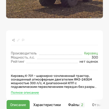
Производитель
Кировец
Мощность, л.с.
300
Рейтинг
нет оценок
Кировец К-701 – шарнирно-сочлененный трактор,
оснащенный атмосферным двигателем ЯМЗ-240БМ
мощностью 300 л/с, 4 диапазонной КПП с
гидравлическим переключением передач без разрыва
потока мощности, шестеренчатым насосом
Полное описание
производительностью до 175 л/мин и задней
трехточечной навеской грузоподъемностью до 5 500
кг (на оси подвеса). Модель Кировец К-701 является
Описание
Характеристики
Файлы
2
Отзывы
модернизированной версией модели К-700, серийно
выпускавшейся до 1975 года. В отличие от