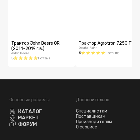
Трактор John Deere 8R
Трактор Agrotron 7250 TTV
(2014–2019 г.в.)
Deutz-Fahr
5
1
отзыв
;
John Deere
5
1
отзыв
;
Основные разделы
Дополнительно
КАТАЛОГ
Специалистам
Поставщикам
МАРКЕТ
Производителям
ФОРУМ
О сервисе